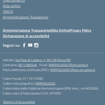
Orientamento
Albo online
UNICA
Amministrazione Trasparente
Amministrazione Trasparente
Albo Online
Privacy Policy
Dichiarazione di accessibilità
Seguici su:
Indirizzo:
Via Pizzo di Calabria, 5, 00178 Roma RM
Centralino:
0671280548
Email:
RMRH02000C@istruzione.it
Posta elettronica certificata (PEC):
RMRH02000C@pec.istruzione.it
Codice fiscale: 97110170582
Codice meccanografico:
RMRH02000C
Codice Indice delle Pubbliche Amministrazioni (IPA): istsc_rmrh02000c
Codice unico di fatturazione (CUF): UFYVDD
Obiettivi di Accessibilità