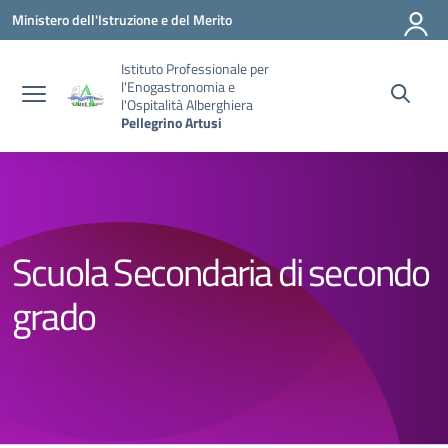
Vai ai contenuti
Vai al menu di navigazione
Vai al footer
Ministero dell'Istruzione e del Merito
Istituto Professionale per
l'Enogastronomia e
l'Ospitalità Alberghiera
Pellegrino Artusi
Scuola Secondaria di secondo
grado