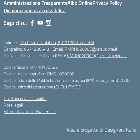
Amministrazione Trasparente
Albo Online
Privacy Policy
Dichiarazione di accessibilità
Seguici su:
Indirizzo:
Via Pizzo di Calabria, 5, 00178 Roma RM
Centralino:
0671280548
Email:
RMRH02000C@istruzione.it
Posta elettronica certificata (PEC):
RMRH02000C@pec.istruzione.it
Codice fiscale: 97110170582
Codice meccanografico:
RMRH02000C
Codice Indice delle Pubbliche Amministrazioni (IPA): istsc_rmrh02000c
Codice unico di fatturazione (CUF): UFYVDD
Obiettivi di Accessibilità
Note legali
Sito realizzato da Avaservice
Idea e progetto di Designers Italia