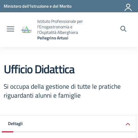
Vai ai contenuti
Vai al menu di navigazione
Vai al footer
Ministero dell'Istruzione e del Merito
Istituto Professionale per
l'Enogastronomia e
l'Ospitalità Alberghiera
Pellegrino Artusi
Ufficio Didattica
Si occupa della gestione di tutte le pratiche
riguardanti alunni e famiglie
Dettagli