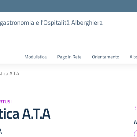
ogastronomia e l'Ospitalità Alberghiera
Modulistica
Pago in Rete
Orientamento
Alb
tica A.T.A
RTUSI
ica A.T.A
A
A