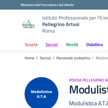
Vai ai contenuti
Vai al menu di navigazione
Vai al footer
Ministero dell'Istruzione e del Merito
Istituto Professionale per l'En
Pellegrino Artusi
Roma
Scuola
Servizi
Novità
Didattica
Home
Servizi
Personale scolastico
Modulis
IPSEOA PELLEGRINO A
Modulist
Modulistica A.T.