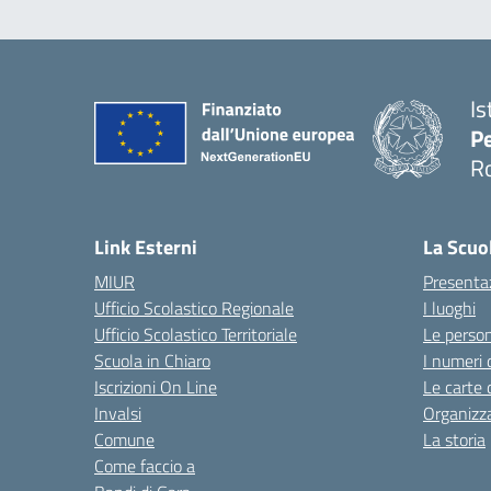
Is
Pe
R
Link Esterni
La Scuo
MIUR
Presenta
Ufficio Scolastico Regionale
I luoghi
Ufficio Scolastico Territoriale
Le perso
Scuola in Chiaro
I numeri 
Iscrizioni On Line
Le carte 
Invalsi
Organizz
Comune
La storia
Come faccio a