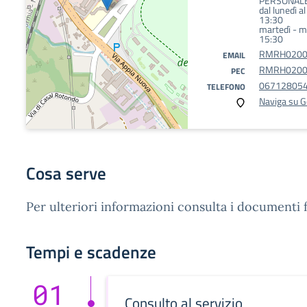
PERSONAL
dal lunedì a
13:30
martedì - me
15:30
RMRH02000
EMAIL
RMRH02000C
PEC
06712805
TELEFONO
Naviga su 
Cosa serve
Per ulteriori informazioni consulta i documenti f
Tempi e scadenze
01
Consulto al servizio