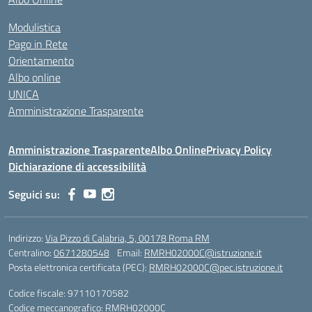
Modulistica
Pago in Rete
Orientamento
Albo online
UNICA
Amministrazione Trasparente
Amministrazione Trasparente
Albo Online
Privacy Policy
Dichiarazione di accessibilità
Seguici su:
Indirizzo:
Via Pizzo di Calabria, 5, 00178 Roma RM
Centralino:
0671280548
Email:
RMRH02000C@istruzione.it
Posta elettronica certificata (PEC):
RMRH02000C@pec.istruzione.it
Codice fiscale: 97110170582
Codice meccanografico:
RMRH02000C