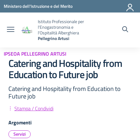
Vai ai contenuti
Vai al menu di navigazione
Vai al footer
Ministero dell'Istruzione e del Merito
Istituto Professionale per
l'Enogastronomia e
l'Ospitalità Alberghiera
Pellegrino Artusi
IPSEOA PELLEGRINO ARTUSI
Catering and Hospitality from
Education to Future job
Catering and Hospitality from Education to
Future job
Stampa / Condividi
Argomenti
Servizi