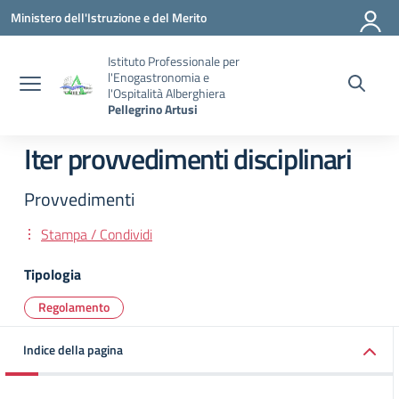
Vai ai contenuti
Vai al menu di navigazione
Vai al footer
Ministero dell'Istruzione e del Merito
Istituto Professionale per
l'Enogastronomia e
l'Ospitalità Alberghiera
Pellegrino Artusi
Iter provvedimenti disciplinari
Provvedimenti
Stampa / Condividi
Tipologia
Regolamento
Indice della pagina