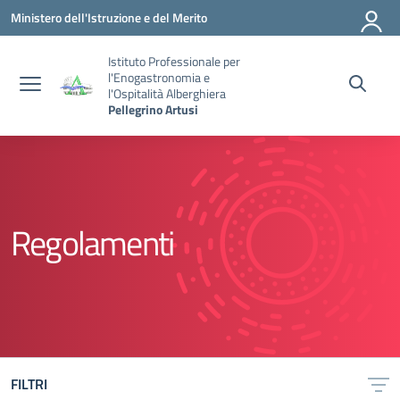
Vai ai contenuti
Vai al menu di navigazione
Vai al footer
Ministero dell'Istruzione e del Merito
Istituto Professionale per
l'Enogastronomia e
l'Ospitalità Alberghiera
Pellegrino Artusi
Regolamenti
FILTRI