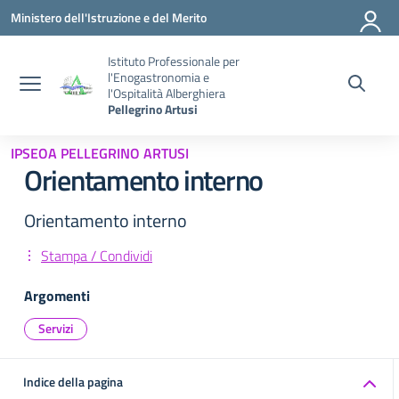
Vai ai contenuti
Vai al menu di navigazione
Vai al footer
Ministero dell'Istruzione e del Merito
Istituto Professionale per
l'Enogastronomia e
l'Ospitalità Alberghiera
Pellegrino Artusi
IPSEOA PELLEGRINO ARTUSI
Orientamento interno
Orientamento interno
Stampa / Condividi
Argomenti
Servizi
Indice della pagina