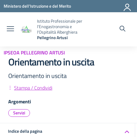
Vai ai contenuti
Vai al menu di navigazione
Vai al footer
Ministero dell'Istruzione e del Merito
Istituto Professionale per
l'Enogastronomia e
l'Ospitalità Alberghiera
Pellegrino Artusi
IPSEOA PELLEGRINO ARTUSI
Orientamento in uscita
Orientamento in uscita
Stampa / Condividi
Argomenti
Servizi
Indice della pagina