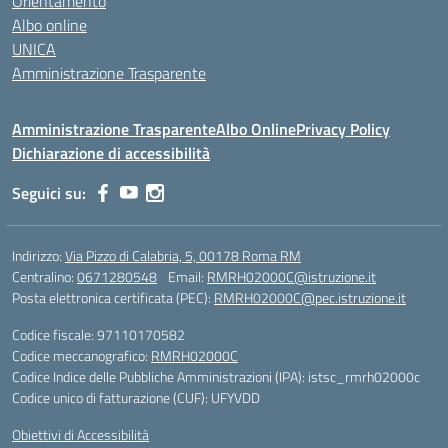
Orientamento
Albo online
UNICA
Amministrazione Trasparente
Amministrazione Trasparente
Albo Online
Privacy Policy
Dichiarazione di accessibilità
Seguici su:
Indirizzo:
Via Pizzo di Calabria, 5, 00178 Roma RM
Centralino:
0671280548
Email:
RMRH02000C@istruzione.it
Posta elettronica certificata (PEC):
RMRH02000C@pec.istruzione.it
Codice fiscale: 97110170582
Codice meccanografico:
RMRH02000C
Codice Indice delle Pubbliche Amministrazioni (IPA): istsc_rmrh02000c
Codice unico di fatturazione (CUF): UFYVDD
Obiettivi di Accessibilità