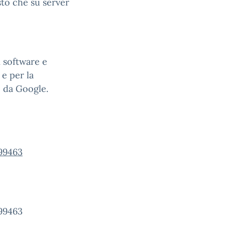
sto che su server
i software e
 e per la
e da Google.
99463
99463