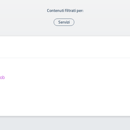
Contenuti filtrati per:
Servizi
job