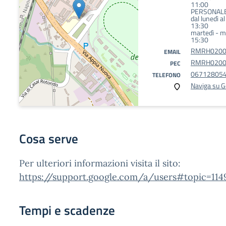
11:00
PERSONAL
dal lunedì a
13:30
martedì - me
15:30
RMRH02000
EMAIL
RMRH02000C
PEC
06712805
TELEFONO
Naviga su 
Cosa serve
Per ulteriori informazioni visita il sito:
https://support.google.com/a/users#topic=114
Tempi e scadenze