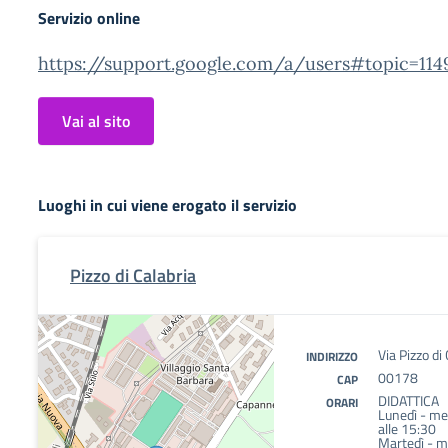
Servizio online
https://support.google.com/a/users#topic=114
Vai al sito
Luoghi in cui viene erogato il servizio
Pizzo di Calabria
Via Pizzo di 
INDIRIZZO
00178
CAP
DIDATTICA
ORARI
Lunedì - mer
alle 15:30
Martedì - me