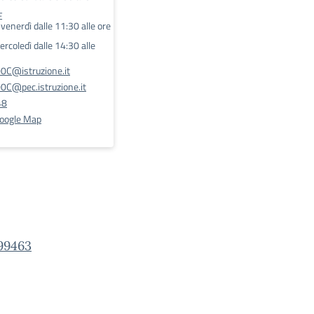
E
l venerdì dalle 11:30 alle ore
rcoledì dalle 14:30 alle
C@istruzione.it
@pec.istruzione.it
48
Google Map
99463