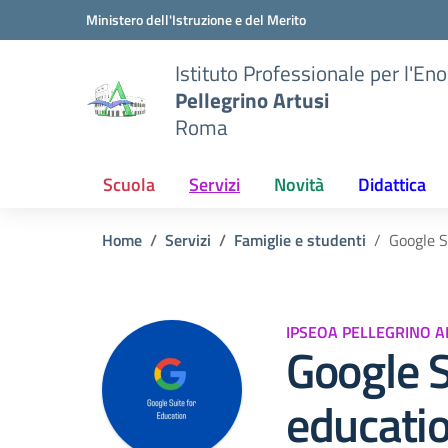
Vai ai contenuti
Vai al menu di navigazione
Vai al footer
Ministero dell'Istruzione e del Merito
Istituto Professionale per l'En
Pellegrino Artusi
Roma
Scuola
Servizi
Novità
Didattica
Home
Servizi
Famiglie e studenti
Google S
IPSEOA PELLEGRINO A
Google S
educati