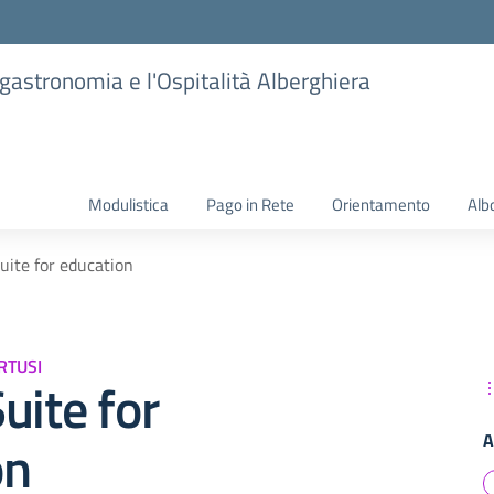
ogastronomia e l'Ospitalità Alberghiera
Modulistica
Pago in Rete
Orientamento
Alb
uite for education
RTUSI
uite for
A
on