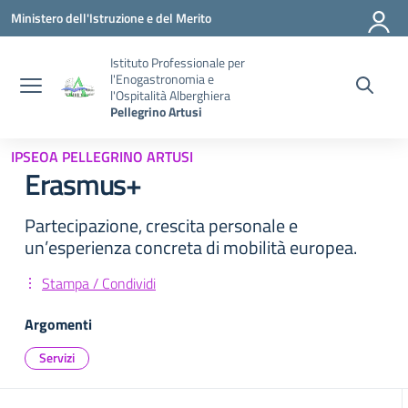
Vai ai contenuti
Vai al menu di navigazione
Vai al footer
Ministero dell'Istruzione e del Merito
Istituto Professionale per
l'Enogastronomia e
l'Ospitalità Alberghiera
Pellegrino Artusi
IPSEOA PELLEGRINO ARTUSI
Erasmus+
Partecipazione, crescita personale e
un’esperienza concreta di mobilità europea.
Stampa / Condividi
Argomenti
Servizi