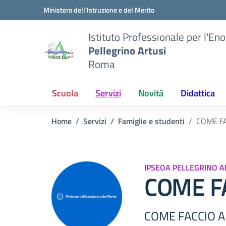
Vai ai contenuti
Vai al menu di navigazione
Vai al footer
Ministero dell'Istruzione e del Merito
Istituto Professionale per l'En
Pellegrino Artusi
Roma
Scuola
Servizi
Novità
Didattica
Home
Servizi
Famiglie e studenti
COME FA
IPSEOA PELLEGRINO A
COME F
COME FACCIO A