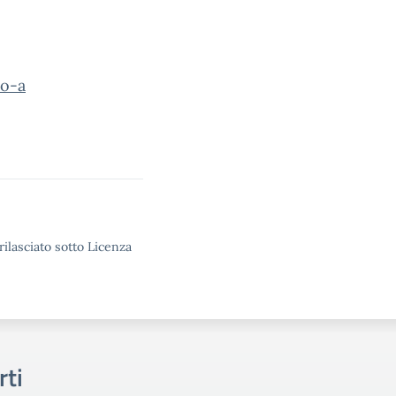
io-a
rilasciato sotto Licenza
rti