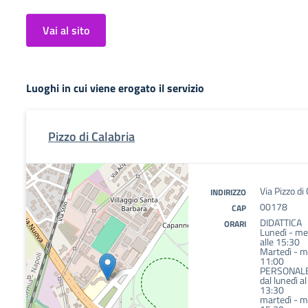
Vai al sito
Luoghi in cui viene erogato il servizio
Pizzo di Calabria
Via Pizzo di 
INDIRIZZO
00178
CAP
DIDATTICA
ORARI
Lunedì - mer
alle 15:30
Martedì - me
11:00
PERSONAL
dal lunedì a
13:30
martedì - me