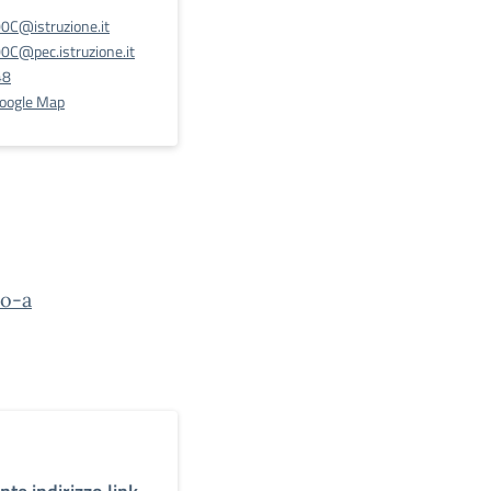
C@istruzione.it
@pec.istruzione.it
48
Google Map
io-a