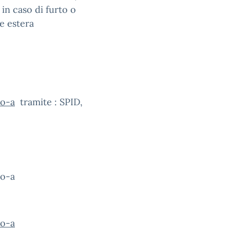
 in caso di furto o
e estera
io-a
tramite : SPID,
io-a
io-a