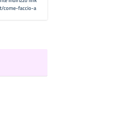
nte indirizzo link
t/come-faccio-a