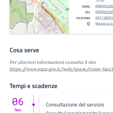
15:30
RMRH02000
EMAIL
RMRH02000C
PEC
06712805
TELEFONO
Naviga su 
Cosa serve
Per ulteriori informazioni consulta il sito
https://www.miur.gov.it/web/guest/come-facc
Tempi e scadenze
06
Consultazione del servizio
Nov