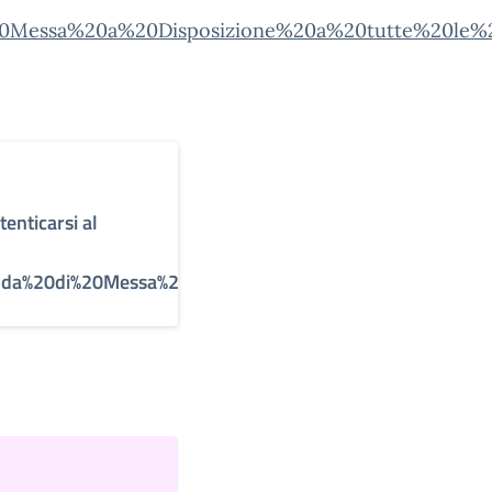
0Messa%20a%20Disposizione%20a%20tutte%20le%20
tenticarsi al
nda%20di%20Messa%20a%20Disposizione%20a%20tutte%20l