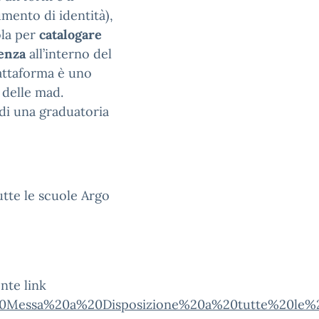
mento di identità),
ola per
catalogare
nenza
all’interno del
iattaforma è uno
 delle mad.
 di una graduatoria
utte le scuole Argo
seguente link
0Messa%20a%20Disposizione%20a%20tutte%20le%20