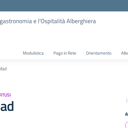
ogastronomia e l'Ospitalità Alberghiera
Modulistica
Pago in Rete
Orientamento
Alb
Mad
RTUSI
ad
A