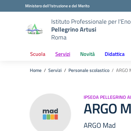
Vai ai contenuti
Vai al menu di navigazione
Vai al footer
Ministero dell'Istruzione e del Merito
Istituto Professionale per l'En
Pellegrino Artusi
Roma
Scuola
Servizi
Novità
Didattica
Home
Servizi
Personale scolastico
ARGO 
IPSEOA PELLEGRINO A
ARGO M
ARGO Mad