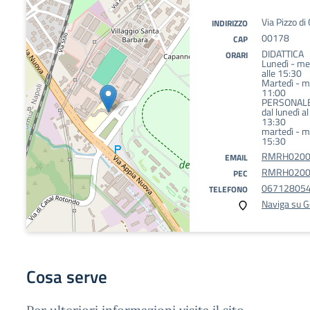
Via Pizzo di 
INDIRIZZO
00178
CAP
DIDATTICA
ORARI
Lunedì - mer
alle 15:30
Martedì - me
11:00
PERSONAL
dal lunedì a
13:30
martedì - me
15:30
RMRH02000
EMAIL
RMRH02000C
PEC
06712805
TELEFONO
Naviga su 
Cosa serve