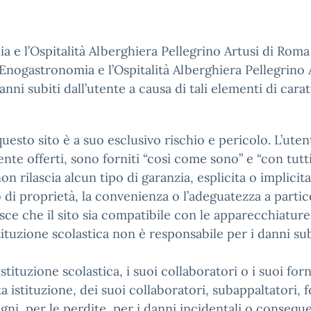
a e l’Ospitalità Alberghiera Pellegrino Artusi di Roma 
l’Enogastronomia e l’Ospitalità Alberghiera Pellegrino A
nni subiti dall’utente a causa di tali elementi di carat
esto sito è a suo esclusivo rischio e pericolo. L’utente
te offerti, sono forniti “così come sono” e “con tutti 
on rilascia alcun tipo di garanzia, esplicita o implicit
to di proprietà, la convenienza o l’adeguatezza a partic
sce che il sito sia compatibile con le apparecchiature 
istituzione scolastica non è responsabile per i danni sub
stituzione scolastica, i suoi collaboratori o i suoi for
ta istituzione, dei suoi collaboratori, subappaltatori,
ni, per le perdite, per i danni incidentali o consequen