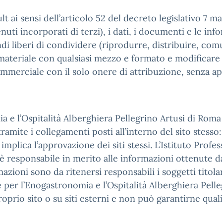
t ai sensi dell’articolo 52 del decreto legislativo 7 m
ti incorporati di terzi), i dati, i documenti e le infor
ndi liberi di condividere (riprodurre, distribuire, co
ateriale con qualsiasi mezzo e formato e modificare (
ommerciale con il solo onere di attribuzione, senza ap
ia e l’Ospitalità Alberghiera Pellegrino Artusi di Rom
 tramite i collegamenti posti all’interno del sito stess
implica l’approvazione dei siti stessi. L’Istituto Profe
responsabile in merito alle informazioni ottenute dall
ioni sono da ritenersi responsabili i soggetti titolari
ale per l’Enogastronomia e l’Ospitalità Alberghiera Pel
prio sito o su siti esterni e non può garantirne quali