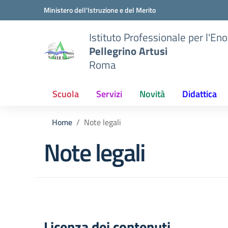
Vai ai contenuti
Vai al menu di navigazione
Vai al footer
Ministero dell'Istruzione e del Merito
Istituto Professionale per l'En
Pellegrino Artusi
Roma
Scuola
Servizi
Novità
Didattica
Home
Note legali
Note legali
Licenza dei contenuti