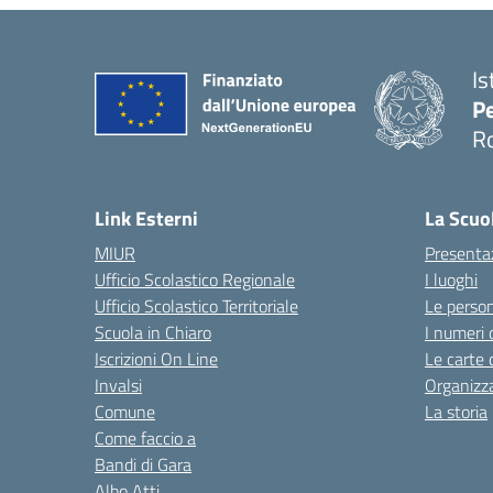
Is
Pe
R
Link Esterni
La Scuo
MIUR
Presenta
Ufficio Scolastico Regionale
I luoghi
Ufficio Scolastico Territoriale
Le perso
Scuola in Chiaro
I numeri 
Iscrizioni On Line
Le carte 
Invalsi
Organizz
Comune
La storia
Come faccio a
Bandi di Gara
Albo Atti