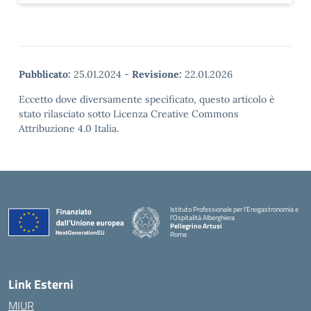
Pubblicato:
25.01.2024
-
Revisione:
22.01.2026
Eccetto dove diversamente specificato, questo articolo è
stato rilasciato sotto Licenza Creative Commons
Attribuzione 4.0 Italia.
Istituto Professionale per l'Enogastronomia e
l'Ospitalità Alberghiera
Pellegrino Artusi
Roma
Link Esterni
MIUR