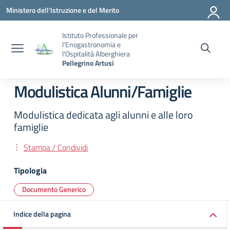
Vai ai contenuti
Vai al menu di navigazione
Vai al footer
Ministero dell'Istruzione e del Merito
Istituto Professionale per
l'Enogastronomia e
l'Ospitalità Alberghiera
Pellegrino Artusi
Modulistica Alunni/Famiglie
Modulistica dedicata agli alunni e alle loro
famiglie
Stampa / Condividi
Tipologia
Documento Generico
Indice della pagina