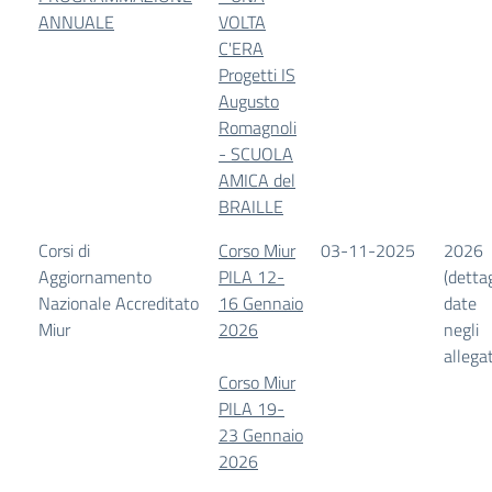
ANNUALE
VOLTA
C'ERA
Progetti IS
Augusto
Romagnoli
- SCUOLA
AMICA del
BRAILLE
Corsi di
Corso Miur
03-11-2025
2026
Aggiornamento
PILA 12-
(detta
Nazionale Accreditato
16 Gennaio
date
Miur
2026
negli
allegat
Corso Miur
PILA 19-
23 Gennaio
2026