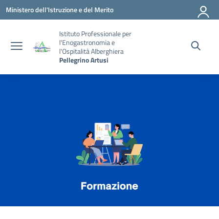
Vai ai contenuti
Vai al menu di navigazione
Vai al footer
Ministero dell'Istruzione e del Merito
Istituto Professionale per
l'Enogastronomia e
l'Ospitalità Alberghiera
Pellegrino Artusi