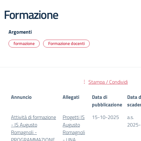
Formazione
Argomenti
formazione
Formazione docenti
Stampa / Condividi
Annuncio
Allegati
Data di
Data d
pubblicazione
scade
Attività di formazione
Progetti IS
15-10-2025
a.s.
- IS Augusto
Augusto
2025-
Romagnoli -
Romagnoli
PROGRAMMAZIONE
- UNA