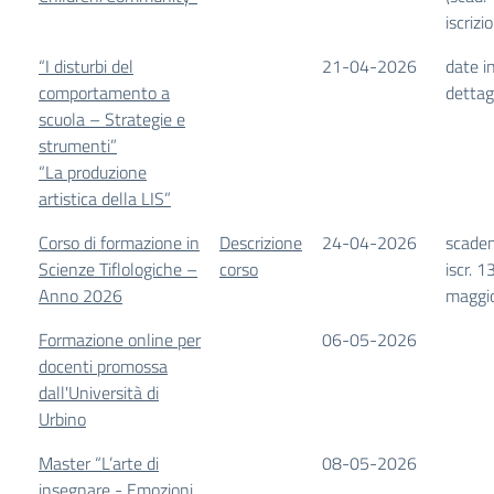
iscrizi
“I disturbi del
21-04-2026
date i
comportamento a
dettag
scuola – Strategie e
strumenti”
“La produzione
artistica della LIS”
Corso di formazione in
Descrizione
24-04-2026
scade
Scienze Tiflologiche –
corso
iscr. 1
Anno 2026
maggi
Formazione online per
06-05-2026
docenti promossa
dall'Università di
Urbino
Master “L’arte di
08-05-2026
insegnare - Emozioni,