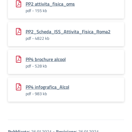
PP2 attivita_fisica_oms
pdf - 155 kb
PP2_Scheda_ISS_Attivita_Fisica_Roma2
pdf - 4822 kb
PP4 brochure alcool
pdf - 528 kb
PP4 infografica_Alcol
pdf - 983 kb
Pubblicato:
26.01.2024
-
Revisione:
26.01.2024