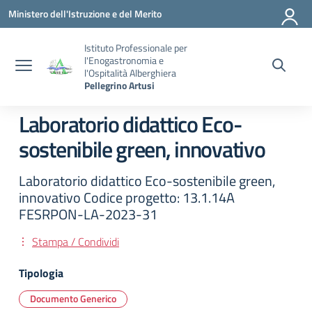
Vai ai contenuti
Vai al menu di navigazione
Vai al footer
Ministero dell'Istruzione e del Merito
Istituto Professionale per
l'Enogastronomia e
l'Ospitalità Alberghiera
Pellegrino Artusi
Laboratorio didattico Eco-
sostenibile green, innovativo
Laboratorio didattico Eco-sostenibile green,
innovativo Codice progetto: 13.1.14A
FESRPON-LA-2023-31
Stampa / Condividi
Tipologia
Documento Generico