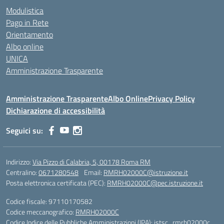
Modulistica
Pago in Rete
Orientamento
Albo online
UNICA
Amministrazione Trasparente
Amministrazione Trasparente
Albo Online
Privacy Policy
Dichiarazione di accessibilità
Seguici su:
Indirizzo:
Via Pizzo di Calabria, 5, 00178 Roma RM
Centralino:
0671280548
Email:
RMRH02000C@istruzione.it
Posta elettronica certificata (PEC):
RMRH02000C@pec.istruzione.it
Codice fiscale: 97110170582
Codice meccanografico:
RMRH02000C
Codice Indice delle Pubbliche Amministrazioni (IPA): istsc_rmrh02000c