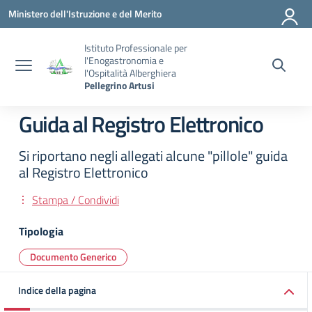
Vai ai contenuti
Vai al menu di navigazione
Vai al footer
Ministero dell'Istruzione e del Merito
Istituto Professionale per
l'Enogastronomia e
l'Ospitalità Alberghiera
Pellegrino Artusi
Guida al Registro Elettronico
Si riportano negli allegati alcune "pillole" guida
al Registro Elettronico
Stampa / Condividi
Tipologia
Documento Generico
Indice della pagina