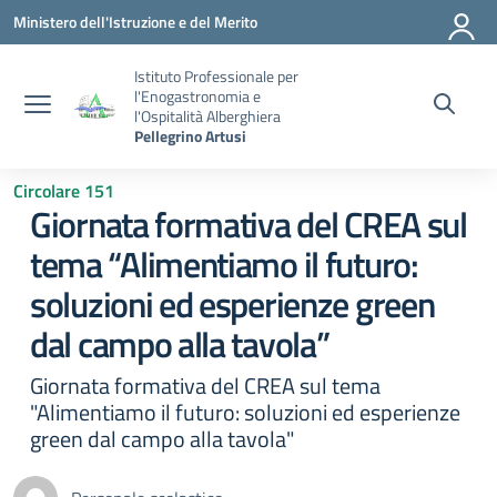
Vai ai contenuti
Vai al menu di navigazione
Vai al footer
Ministero dell'Istruzione e del Merito
Istituto Professionale per
l'Enogastronomia e
l'Ospitalità Alberghiera
Pellegrino Artusi
Circolare 151
Giornata formativa del CREA sul
tema “Alimentiamo il futuro:
soluzioni ed esperienze green
dal campo alla tavola”
Giornata formativa del CREA sul tema
"Alimentiamo il futuro: soluzioni ed esperienze
green dal campo alla tavola"