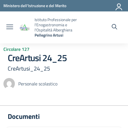
Vai ai contenuti
Vai al menu di navigazione
Vai al footer
Ministero dell'Istruzione e del Merito
Istituto Professionale per
l'Enogastronomia e
l'Ospitalità Alberghiera
Pellegrino Artusi
Circolare 127
CreArtusi 24_25
CreArtusi_24_25
Personale scolastico
Documenti