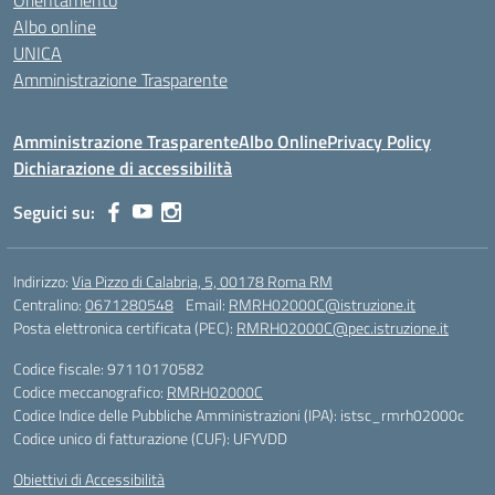
Orientamento
Albo online
UNICA
Amministrazione Trasparente
Amministrazione Trasparente
Albo Online
Privacy Policy
Dichiarazione di accessibilità
Seguici su:
Indirizzo:
Via Pizzo di Calabria, 5, 00178 Roma RM
Centralino:
0671280548
Email:
RMRH02000C@istruzione.it
Posta elettronica certificata (PEC):
RMRH02000C@pec.istruzione.it
Codice fiscale: 97110170582
Codice meccanografico:
RMRH02000C
Codice Indice delle Pubbliche Amministrazioni (IPA): istsc_rmrh02000c
Codice unico di fatturazione (CUF): UFYVDD
Obiettivi di Accessibilità