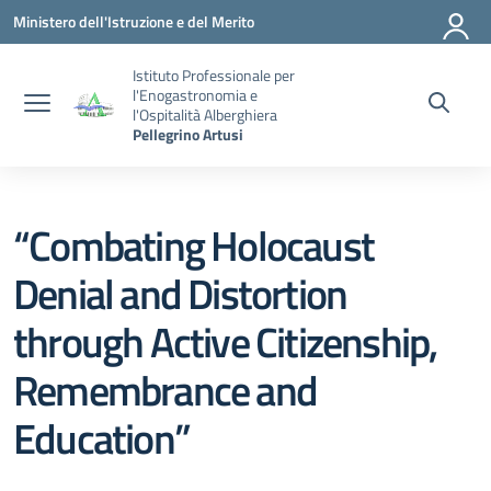
Vai ai contenuti
Vai al menu di navigazione
Vai al footer
Ministero dell'Istruzione e del Merito
Istituto Professionale per
l'Enogastronomia e
l'Ospitalità Alberghiera
Pellegrino Artusi
“Combating Holocaust
Denial and Distortion
through Active Citizenship,
Remembrance and
Education”