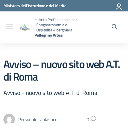
Vai ai contenuti
Vai al menu di navigazione
Vai al footer
Ministero dell'Istruzione e del Merito
Istituto Professionale per
l'Enogastronomia e
l'Ospitalità Alberghiera
Pellegrino Artusi
Avviso – nuovo sito web A.T.
di Roma
Avviso - nuovo sito web A.T. di Roma
Personale scolastico
0