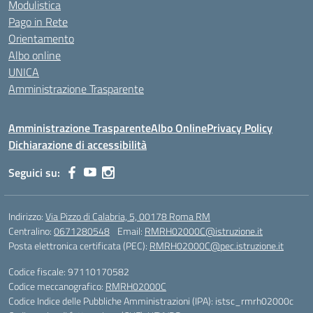
Modulistica
Pago in Rete
Orientamento
Albo online
UNICA
Amministrazione Trasparente
Amministrazione Trasparente
Albo Online
Privacy Policy
Dichiarazione di accessibilità
Seguici su:
Indirizzo:
Via Pizzo di Calabria, 5, 00178 Roma RM
Centralino:
0671280548
Email:
RMRH02000C@istruzione.it
Posta elettronica certificata (PEC):
RMRH02000C@pec.istruzione.it
Codice fiscale: 97110170582
Codice meccanografico:
RMRH02000C
Codice Indice delle Pubbliche Amministrazioni (IPA): istsc_rmrh02000c