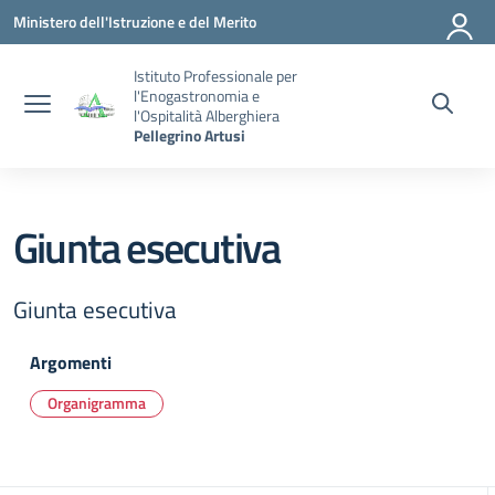
Vai ai contenuti
Vai al menu di navigazione
Vai al footer
Ministero dell'Istruzione e del Merito
Istituto Professionale per
l'Enogastronomia e
l'Ospitalità Alberghiera
Pellegrino Artusi
Giunta esecutiva
Giunta esecutiva
Argomenti
Organigramma