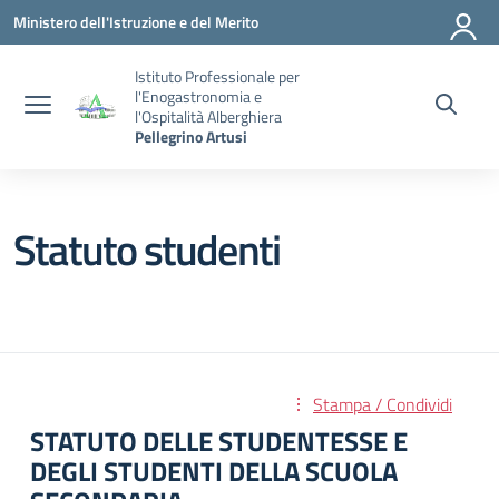
Vai ai contenuti
Vai al menu di navigazione
Vai al footer
Ministero dell'Istruzione e del Merito
Istituto Professionale per
l'Enogastronomia e
l'Ospitalità Alberghiera
Pellegrino Artusi
Statuto studenti
Stampa / Condividi
STATUTO DELLE STUDENTESSE E
DEGLI STUDENTI DELLA SCUOLA