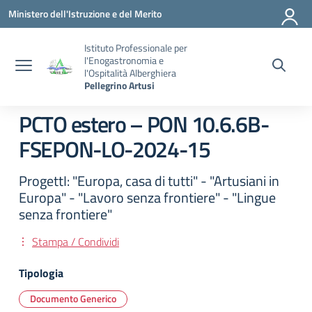
Vai ai contenuti
Vai al menu di navigazione
Vai al footer
Ministero dell'Istruzione e del Merito
Istituto Professionale per
l'Enogastronomia e
l'Ospitalità Alberghiera
Pellegrino Artusi
PCTO estero – PON 10.6.6B-
FSEPON-LO-2024-15
ProgettI: "Europa, casa di tutti" - "Artusiani in
Europa" - "Lavoro senza frontiere" - "Lingue
senza frontiere"
Stampa / Condividi
Tipologia
Documento Generico