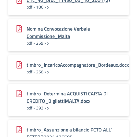
Circ_40_prot_11430_05_10_2024 (2)
pdf - 186 kb
Nomina Convocazione Verbale
Commissione_Malta
pdf - 259 kb
timbro_IncaricoAccompagnatore_Bordeaux.docx
pdf - 258 kb
timbro_Determina ACQUISTI CARTA DI
CREDITO_BigliettiMALTA.docx
pdf - 393 kb
timbro_Assunzione a bilancio PCTO ALL'