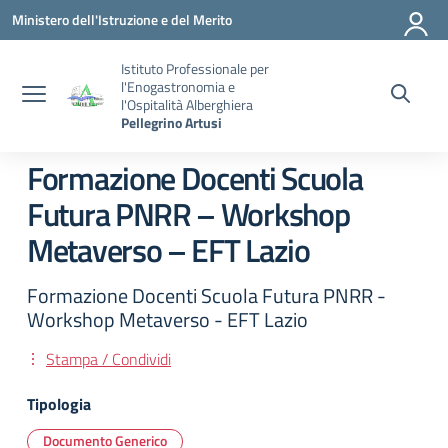
Vai ai contenuti
Vai al menu di navigazione
Vai al footer
Ministero dell'Istruzione e del Merito
Istituto Professionale per
l'Enogastronomia e
l'Ospitalità Alberghiera
Pellegrino Artusi
Formazione Docenti Scuola
Futura PNRR – Workshop
Metaverso – EFT Lazio
Formazione Docenti Scuola Futura PNRR -
Workshop Metaverso - EFT Lazio
Stampa / Condividi
Tipologia
Documento Generico