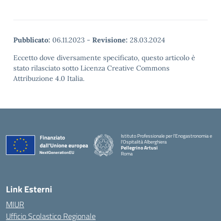
Pubblicato:
06.11.2023
-
Revisione:
28.03.2024
Eccetto dove diversamente specificato, questo articolo è
stato rilasciato sotto Licenza Creative Commons
Attribuzione 4.0 Italia.
Istituto Professionale per l'Enogastronomia e
l'Ospitalità Alberghiera
Pellegrino Artusi
Roma
Link Esterni
MIUR
Ufficio Scolastico Regionale