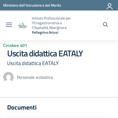
Vai ai contenuti
Vai al menu di navigazione
Vai al footer
Ministero dell'Istruzione e del Merito
Istituto Professionale per
l'Enogastronomia e
l'Ospitalità Alberghiera
Pellegrino Artusi
Circolare 401
Uscita didattica EATALY
Uscita didattica EATALY
Personale scolastico
Documenti