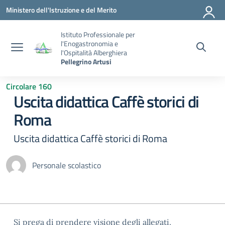
Vai ai contenuti
Vai al menu di navigazione
Vai al footer
Ministero dell'Istruzione e del Merito
Istituto Professionale per
l'Enogastronomia e
l'Ospitalità Alberghiera
Pellegrino Artusi
Circolare 160
Uscita didattica Caffè storici di
Roma
Uscita didattica Caffè storici di Roma
Personale scolastico
Si prega di prendere visione degli allegati.