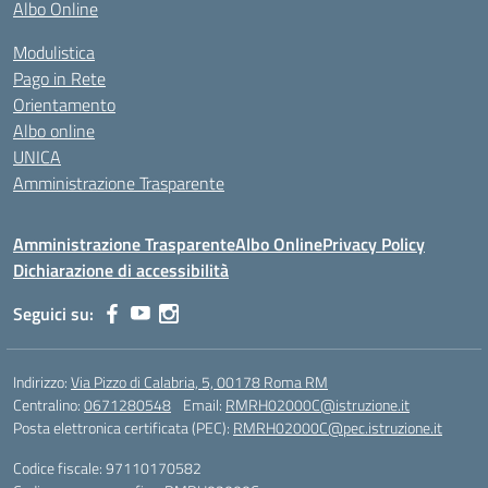
Albo Online
Modulistica
Pago in Rete
Orientamento
Albo online
UNICA
Amministrazione Trasparente
Amministrazione Trasparente
Albo Online
Privacy Policy
Dichiarazione di accessibilità
Seguici su:
Indirizzo:
Via Pizzo di Calabria, 5, 00178 Roma RM
Centralino:
0671280548
Email:
RMRH02000C@istruzione.it
Posta elettronica certificata (PEC):
RMRH02000C@pec.istruzione.it
Codice fiscale: 97110170582