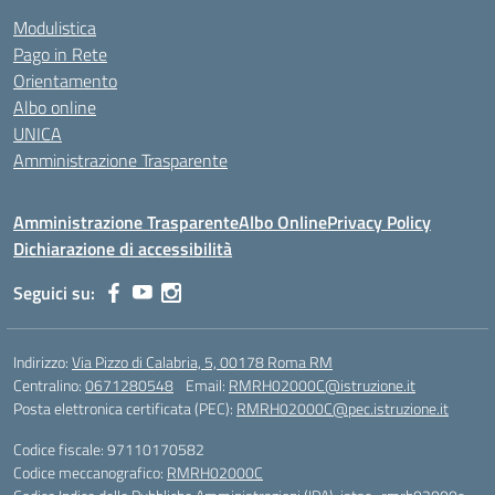
Modulistica
Pago in Rete
Orientamento
Albo online
UNICA
Amministrazione Trasparente
Amministrazione Trasparente
Albo Online
Privacy Policy
Dichiarazione di accessibilità
Seguici su:
Indirizzo:
Via Pizzo di Calabria, 5, 00178 Roma RM
Centralino:
0671280548
Email:
RMRH02000C@istruzione.it
Posta elettronica certificata (PEC):
RMRH02000C@pec.istruzione.it
Codice fiscale: 97110170582
Codice meccanografico:
RMRH02000C