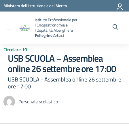
Vai ai contenuti
Vai al menu di navigazione
Vai al footer
Ministero dell'Istruzione e del Merito
Istituto Professionale per
l'Enogastronomia e
l'Ospitalità Alberghiera
Pellegrino Artusi
Circolare 10
USB SCUOLA – Assemblea
online 26 settembre ore 17:00
USB SCUOLA - Assemblea online 26 settembre
ore 17:00
Personale scolastico