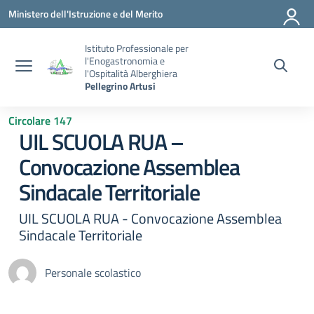
Vai ai contenuti
Vai al menu di navigazione
Vai al footer
Ministero dell'Istruzione e del Merito
Istituto Professionale per
l'Enogastronomia e
l'Ospitalità Alberghiera
Pellegrino Artusi
Circolare 147
UIL SCUOLA RUA –
Convocazione Assemblea
Sindacale Territoriale
UIL SCUOLA RUA - Convocazione Assemblea
Sindacale Territoriale
Personale scolastico