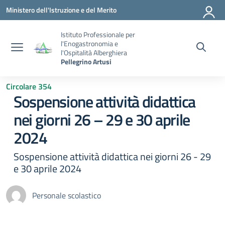
Vai ai contenuti
Vai al menu di navigazione
Vai al footer
Ministero dell'Istruzione e del Merito
Istituto Professionale per
l'Enogastronomia e
l'Ospitalità Alberghiera
Pellegrino Artusi
Circolare 354
Sospensione attività didattica
nei giorni 26 – 29 e 30 aprile
2024
Sospensione attività didattica nei giorni 26 - 29
e 30 aprile 2024
Personale scolastico