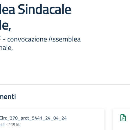
ea Sindacale
e,
F - convocazione Assemblea
nale,
menti
Circ_370_prot_5441_24_04_24
pdf - 215 kb