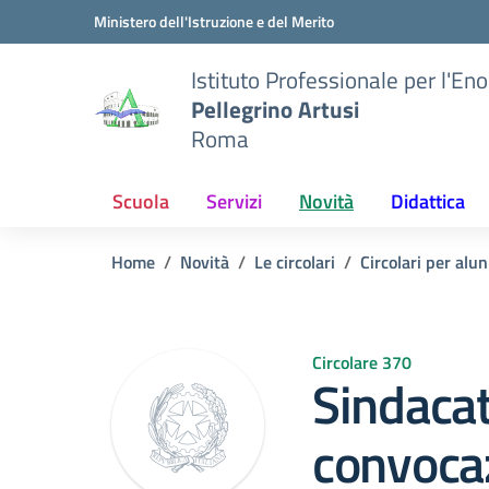
Vai ai contenuti
Vai al menu di navigazione
Vai al footer
Ministero dell'Istruzione e del Merito
Istituto Professionale per l'En
Pellegrino Artusi
Roma
Scuola
Servizi
Novità
Didattica
Home
Novità
Le circolari
Circolari per alun
Circolare 370
Sindaca
convoca