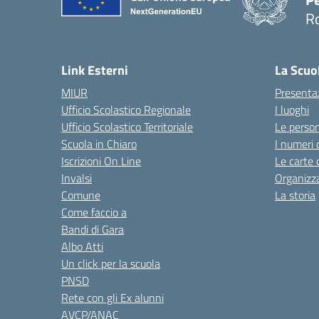
R
Link Esterni
La Scuo
MIUR
Presenta
Ufficio Scolastico Regionale
I luoghi
Ufficio Scolastico Territoriale
Le perso
Scuola in Chiaro
I numeri 
Iscrizioni On Line
Le carte 
Invalsi
Organizz
Comune
La storia
Come faccio a
Bandi di Gara
Albo Atti
Un click per la scuola
PNSD
Rete con gli Ex alunni
AVCP/ANAC