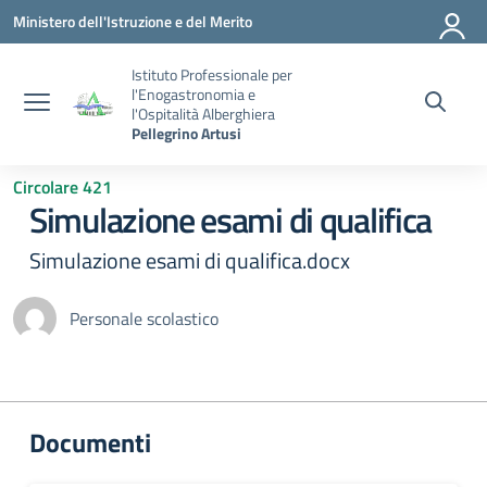
Vai ai contenuti
Vai al menu di navigazione
Vai al footer
Ministero dell'Istruzione e del Merito
Istituto Professionale per
l'Enogastronomia e
l'Ospitalità Alberghiera
Pellegrino Artusi
Circolare 421
Simulazione esami di qualifica
Simulazione esami di qualifica.docx
Personale scolastico
Documenti