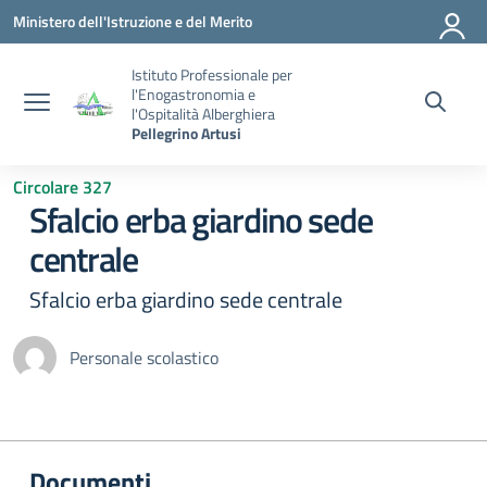
Vai ai contenuti
Vai al menu di navigazione
Vai al footer
Ministero dell'Istruzione e del Merito
Istituto Professionale per
l'Enogastronomia e
l'Ospitalità Alberghiera
Pellegrino Artusi
Circolare 327
Sfalcio erba giardino sede
centrale
Sfalcio erba giardino sede centrale
Personale scolastico
Documenti