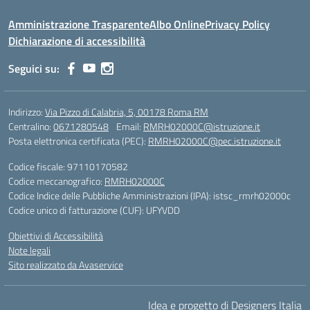
Amministrazione Trasparente
Albo Online
Privacy Policy
Dichiarazione di accessibilità
Seguici su:
Indirizzo:
Via Pizzo di Calabria, 5, 00178 Roma RM
Centralino:
0671280548
Email:
RMRH02000C@istruzione.it
Posta elettronica certificata (PEC):
RMRH02000C@pec.istruzione.it
Codice fiscale: 97110170582
Codice meccanografico:
RMRH02000C
Codice Indice delle Pubbliche Amministrazioni (IPA): istsc_rmrh02000c
Codice unico di fatturazione (CUF): UFYVDD
Obiettivi di Accessibilità
Note legali
Sito realizzato da Avaservice
Idea e progetto di Designers Italia