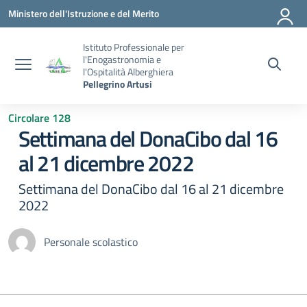
Vai ai contenuti
Vai al menu di navigazione
Vai al footer
Ministero dell'Istruzione e del Merito
Istituto Professionale per
l'Enogastronomia e
l'Ospitalità Alberghiera
Pellegrino Artusi
Circolare 128
Settimana del DonaCibo dal 16
al 21 dicembre 2022
Settimana del DonaCibo dal 16 al 21 dicembre
2022
Personale scolastico