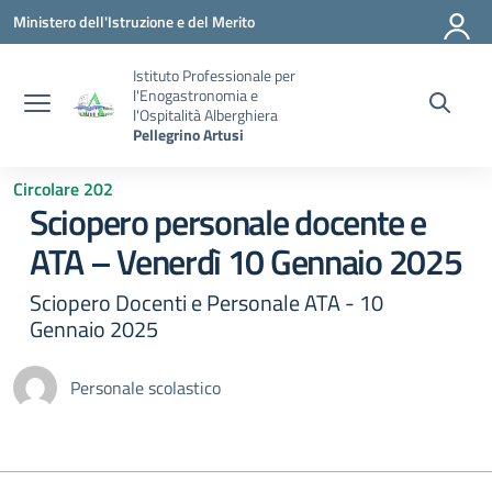
Vai ai contenuti
Vai al menu di navigazione
Vai al footer
Ministero dell'Istruzione e del Merito
Istituto Professionale per
l'Enogastronomia e
l'Ospitalità Alberghiera
Pellegrino Artusi
Circolare 202
Sciopero personale docente e
ATA – Venerdì 10 Gennaio 2025
Sciopero Docenti e Personale ATA - 10
Gennaio 2025
Personale scolastico