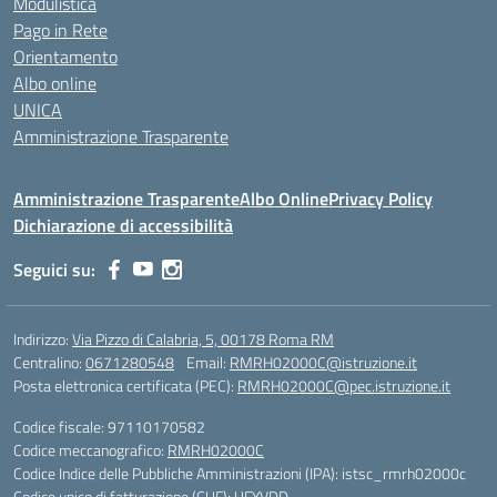
Modulistica
Pago in Rete
Orientamento
Albo online
UNICA
Amministrazione Trasparente
Amministrazione Trasparente
Albo Online
Privacy Policy
Dichiarazione di accessibilità
Seguici su:
Indirizzo:
Via Pizzo di Calabria, 5, 00178 Roma RM
Centralino:
0671280548
Email:
RMRH02000C@istruzione.it
Posta elettronica certificata (PEC):
RMRH02000C@pec.istruzione.it
Codice fiscale: 97110170582
Codice meccanografico:
RMRH02000C
Codice Indice delle Pubbliche Amministrazioni (IPA): istsc_rmrh02000c
Codice unico di fatturazione (CUF): UFYVDD