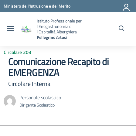
Vai ai contenuti
Vai al menu di navigazione
Vai al footer
Ministero dell'Istruzione e del Merito
Istituto Professionale per
l'Enogastronomia e
l'Ospitalità Alberghiera
Pellegrino Artusi
Circolare 203
Comunicazione Recapito di
EMERGENZA
Circolare Interna
Personale scolastico
Dirigente Scolastico