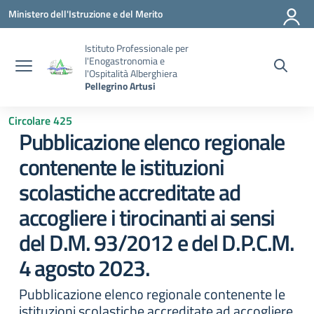
Vai ai contenuti
Vai al menu di navigazione
Vai al footer
Ministero dell'Istruzione e del Merito
Istituto Professionale per
l'Enogastronomia e
l'Ospitalità Alberghiera
Pellegrino Artusi
Circolare 425
Pubblicazione elenco regionale
contenente le istituzioni
scolastiche accreditate ad
accogliere i tirocinanti ai sensi
del D.M. 93/2012 e del D.P.C.M.
4 agosto 2023.
Pubblicazione elenco regionale contenente le
istituzioni scolastiche accreditate ad accogliere