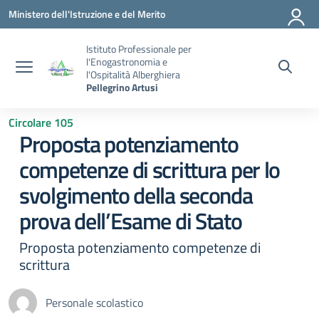
Vai ai contenuti
Vai al menu di navigazione
Vai al footer
Ministero dell'Istruzione e del Merito
Istituto Professionale per
l'Enogastronomia e
l'Ospitalità Alberghiera
Pellegrino Artusi
Circolare 105
Proposta potenziamento
competenze di scrittura per lo
svolgimento della seconda
prova dell’Esame di Stato
Proposta potenziamento competenze di
scrittura
Personale scolastico