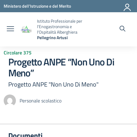
Vai ai contenuti
Vai al menu di navigazione
Vai al footer
Ministero dell'Istruzione e del Merito
Istituto Professionale per
l'Enogastronomia e
l'Ospitalità Alberghiera
Pellegrino Artusi
Circolare 375
Progetto ANPE “Non Uno Di
Meno”
Progetto ANPE "Non Uno Di Meno"
Personale scolastico
Documenti