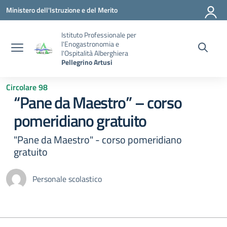
Vai ai contenuti
Vai al menu di navigazione
Vai al footer
Ministero dell'Istruzione e del Merito
Istituto Professionale per
l'Enogastronomia e
l'Ospitalità Alberghiera
Pellegrino Artusi
Circolare 98
“Pane da Maestro” – corso
pomeridiano gratuito
"Pane da Maestro" - corso pomeridiano
gratuito
Personale scolastico