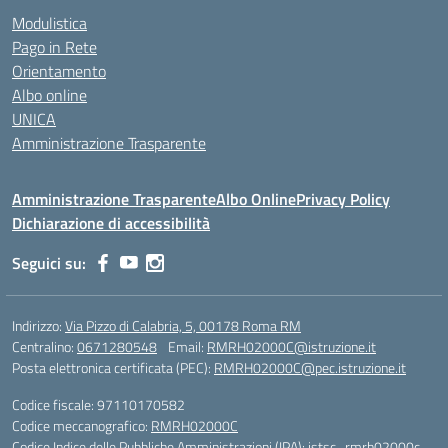
Modulistica
Pago in Rete
Orientamento
Albo online
UNICA
Amministrazione Trasparente
Amministrazione Trasparente
Albo Online
Privacy Policy
Dichiarazione di accessibilità
Seguici su:
Indirizzo:
Via Pizzo di Calabria, 5, 00178 Roma RM
Centralino:
0671280548
Email:
RMRH02000C@istruzione.it
Posta elettronica certificata (PEC):
RMRH02000C@pec.istruzione.it
Codice fiscale: 97110170582
Codice meccanografico:
RMRH02000C
Codice Indice delle Pubbliche Amministrazioni (IPA): istsc_rmrh02000c