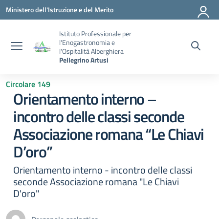
Vai ai contenuti
Vai al menu di navigazione
Vai al footer
Ministero dell'Istruzione e del Merito
Istituto Professionale per
l'Enogastronomia e
l'Ospitalità Alberghiera
Pellegrino Artusi
Circolare 149
Orientamento interno –
incontro delle classi seconde
Associazione romana “Le Chiavi
D’oro”
Orientamento interno - incontro delle classi
seconde Associazione romana "Le Chiavi
D'oro"