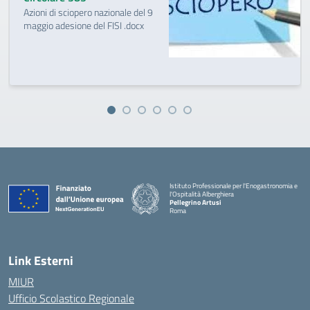
Azioni di sciopero nazionale del 9
maggio adesione del FISI .docx
Istituto Professionale per l'Enogastronomia e
l'Ospitalità Alberghiera
Pellegrino Artusi
Roma
Link Esterni
MIUR
Ufficio Scolastico Regionale