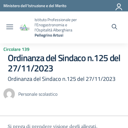
Vai ai contenuti
Vai al menu di navigazione
Vai al footer
Ministero dell'Istruzione e del Merito
Istituto Professionale per
l'Enogastronomia e
l'Ospitalità Alberghiera
Pellegrino Artusi
Circolare 139
Ordinanza del Sindaco n.125 del
27/11/2023
Ordinanza del Sindaco n.125 del 27/11/2023
Personale scolastico
Si prega di prendere visione degli allegati.