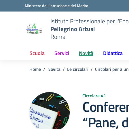
Vai ai contenuti
Vai al menu di navigazione
Vai al footer
Ministero dell'Istruzione e del Merito
Istituto Professionale per l'En
Pellegrino Artusi
Roma
Scuola
Servizi
Novità
Didattica
Home
Novità
Le circolari
Circolari per alun
Circolare 41
Conferen
“Pane, d