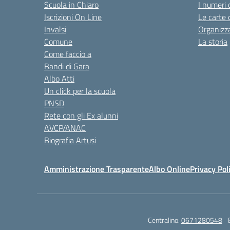
Scuola in Chiaro
I numeri 
Iscrizioni On Line
Le carte 
Invalsi
Organizz
Comune
La storia
Come faccio a
Bandi di Gara
Albo Atti
Un click per la scuola
PNSD
Rete con gli Ex alunni
AVCP/ANAC
Biografia Artusi
Amministrazione Trasparente
Albo Online
Privacy Pol
Centralino:
0671280548