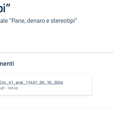
pi”
ale “Pane, denaro e stereotipi”
menti
Circ_41_prot_11431_05_10_2024
pdf - 169 kb