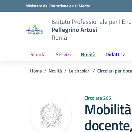
Vai ai contenuti
Vai al menu di navigazione
Vai al footer
Ministero dell'Istruzione e del Merito
Istituto Professionale per l'En
Pellegrino Artusi
Roma
Scuola
Servizi
Novità
Didattica
Home
Novità
Le circolari
Circolari per doc
Circolare 265
Mobilità
docente,