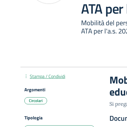
ATA per 
Mobilità del pe
ATA per l'a.s. 2
Mob
Stampa / Condividi
edu
Argomenti
Circolari
Si preg
Docu
Tipologia