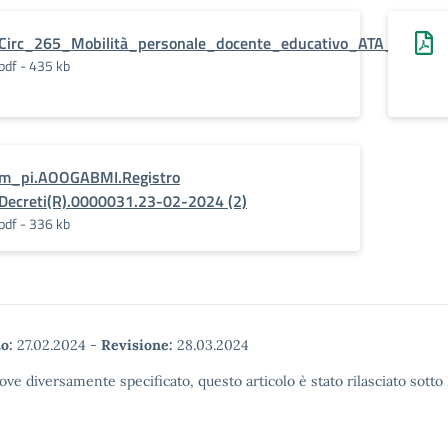
Circ_265_Mobilità_personale_docente_educativo_ATA_2024_
pdf - 435 kb
m_pi.AOOGABMI.Registro
Decreti(R).0000031.23-02-2024 (2)
pdf - 336 kb
o:
27.02.2024
-
Revisione:
28.03.2024
ove diversamente specificato, questo articolo è stato rilasciato sott