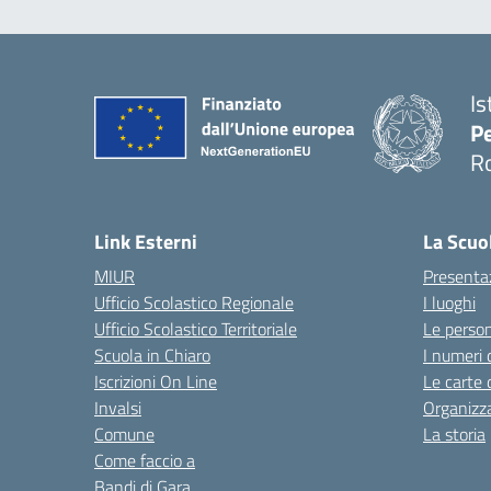
Is
Pe
R
Link Esterni
La Scuo
MIUR
Presenta
Ufficio Scolastico Regionale
I luoghi
Ufficio Scolastico Territoriale
Le perso
Scuola in Chiaro
I numeri 
Iscrizioni On Line
Le carte 
Invalsi
Organizz
Comune
La storia
Come faccio a
Bandi di Gara