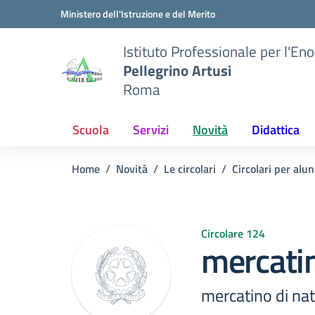
Vai ai contenuti
Vai al menu di navigazione
Vai al footer
Ministero dell'Istruzione e del Merito
Istituto Professionale per l'En
Pellegrino Artusi
Roma
Scuola
Servizi
Novità
Didattica
Home
Novità
Le circolari
Circolari per alun
Circolare 124
mercatin
mercatino di nat