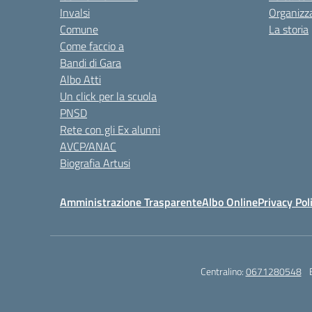
Invalsi
Organizz
Comune
La storia
Come faccio a
Bandi di Gara
Albo Atti
Un click per la scuola
PNSD
Rete con gli Ex alunni
AVCP/ANAC
Biografia Artusi
Amministrazione Trasparente
Albo Online
Privacy Pol
Centralino:
0671280548