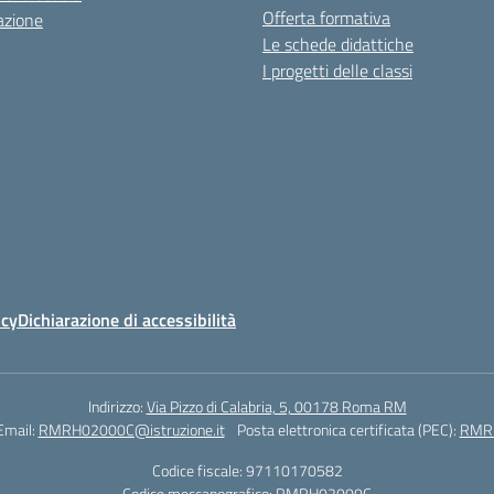
Offerta formativa
azione
Le schede didattiche
I progetti delle classi
icy
Dichiarazione di accessibilità
Indirizzo:
Via Pizzo di Calabria, 5, 00178 Roma RM
Email:
RMRH02000C@istruzione.it
Posta elettronica certificata (PEC):
RMRH
Codice fiscale: 97110170582
Codice meccanografico:
RMRH02000C