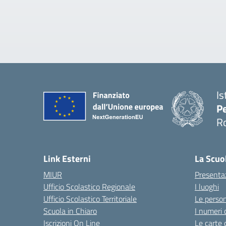
Is
Pe
R
Link Esterni
La Scuo
MIUR
Presenta
Ufficio Scolastico Regionale
I luoghi
Ufficio Scolastico Territoriale
Le perso
Scuola in Chiaro
I numeri 
Iscrizioni On Line
Le carte 