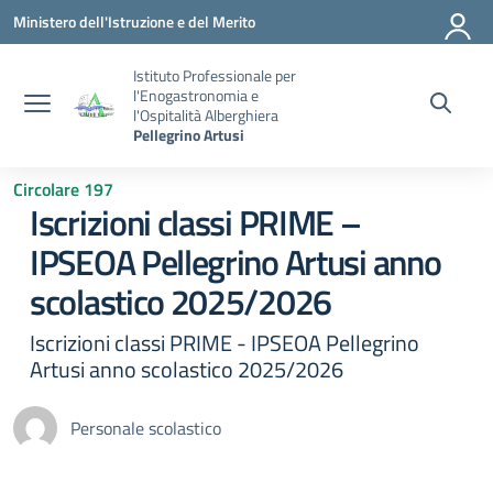
Vai ai contenuti
Vai al menu di navigazione
Vai al footer
Ministero dell'Istruzione e del Merito
Istituto Professionale per
l'Enogastronomia e
l'Ospitalità Alberghiera
Pellegrino Artusi
Circolare 197
Iscrizioni classi PRIME –
IPSEOA Pellegrino Artusi anno
scolastico 2025/2026
Iscrizioni classi PRIME - IPSEOA Pellegrino
Artusi anno scolastico 2025/2026
Personale scolastico