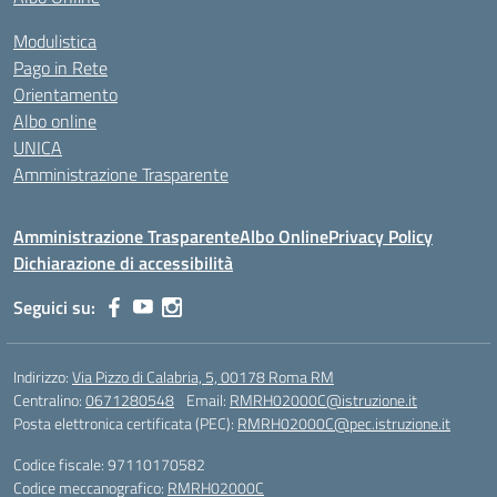
Modulistica
Pago in Rete
Orientamento
Albo online
UNICA
Amministrazione Trasparente
Amministrazione Trasparente
Albo Online
Privacy Policy
Dichiarazione di accessibilità
Seguici su:
Indirizzo:
Via Pizzo di Calabria, 5, 00178 Roma RM
Centralino:
0671280548
Email:
RMRH02000C@istruzione.it
Posta elettronica certificata (PEC):
RMRH02000C@pec.istruzione.it
Codice fiscale: 97110170582
Codice meccanografico:
RMRH02000C