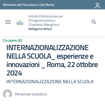
Vai ai contenuti
Vai al menu di navigazione
Vai al footer
Ministero dell'Istruzione e del Merito
Istituto Professionale per
l'Enogastronomia e
l'Ospitalità Alberghiera
Pellegrino Artusi
Circolare 60
INTERNAZIONALIZZAZIONE
NELLA SCUOLA_ esperienze e
innovazioni _ Roma, 22 ottobre
2024
INTERNAZIONALIZZAZIONE NELLA SCUOLA
Personale scolastico